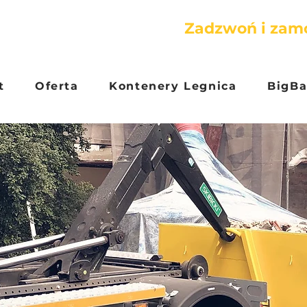
Zadzwoń i zamó
t
Oferta
Kontenery Legnica
BigBa