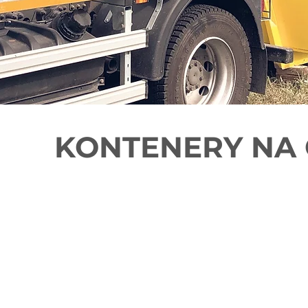
KONTENERY NA 
Wywóz gruzu Legn
Firma
GRUZLI
jako jedna z nielicz
oferuje
szybką
i
dostosowaną
po
Oferujemy wywóz gruzu 