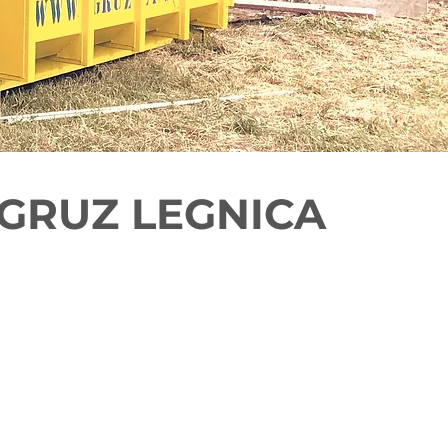
GRUZ LEGNICA
ica i okolice
nych na terenie
Dolnego Śląska
d wymagania klienta usługę.
w Legnicy
i okolicach.