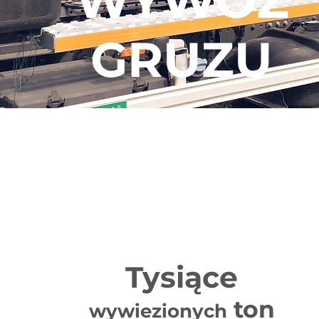
WYWÓZ
GRUZU
Skontaktuj się z Nami i zapytaj o
ofertę na wywóz odpadów
533 777 400
Tysiące
ton
wywiezionych