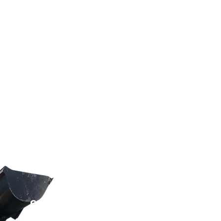
Elastycznie
dopasujemy
usługę
wy
Dzięki temu
plac budowy
lub
remon
Zamów
szybką usługę
podstawien
budowie
lub przy
rem
Oferujemy profesjonalne usługi
kon
Wywóz gruzu i śmieci
realizuje
od 2m3 d
ora
Workami
Big-Bag
o
Wywozimy różnego rodzaju odp
ceramikę
, tynk, elementy betonowe
kamień
i
wie