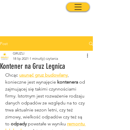
Post
GRUZLI
18 lip 2021
1 minut(y) czytania
Kontener na Gruz Legnica
Chcąc 
usunąć gruz budowlany
, 
konieczne jest wynajęcie 
kontenera
 od 
zajmującej się takimi czynnościami 
firmy. Istotnym jest rozważenie rodzaju 
danych odpadów ze względu na to czy 
trwa aktualnie sezon letni, czy też 
zimowy, wielkość odpadów czy też są 
to 
odpady
 powstałe w wyniku 
remontu 